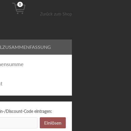
0
Zurück zum Shop
LLZUSAMMENFASSUNG
hensumme
t
n-/Discount-Code eintragen:
Einlösen