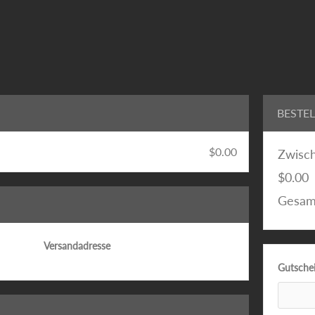
BESTE
$0.00
Zwisc
$0.00
Gesam
Versandadresse
Gutschei