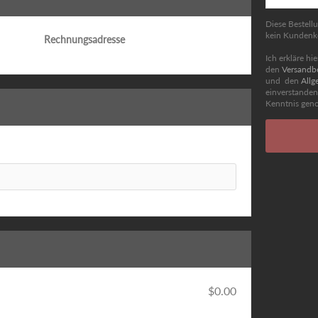
Diese Bestell
kein Kundenko
Rechnungsadresse
Ich erkläre hi
den
Versandb
und den
Allg
einverstande
Kenntnis ge
$0.00