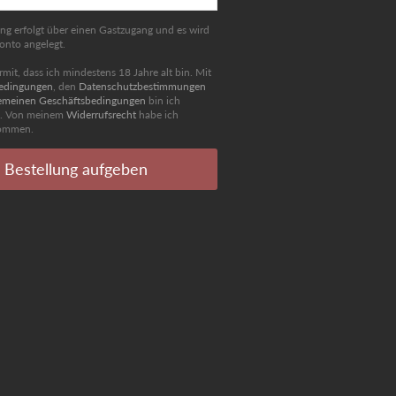
ung erfolgt über einen Gastzugang und es wird
nto angelegt.
ermit, dass ich mindestens 18 Jahre alt bin. Mit
edingungen
, den
Datenschutzbestimmungen
emeinen Geschäftsbedingungen
bin ich
n. Von meinem
Widerrufsrecht
habe ich
nommen.
Bestellung aufgeben