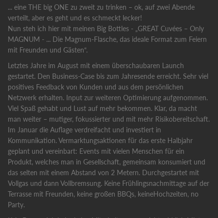
... eine THE big ONE zu zweit zu trinken – ok, auf zwei Abende
verteilt, aber es geht und es schmeckt lecker!
Nun steh ich hier mit meinen Big Bottles - „GREAT Cuvées – Only
MAGNUM - ... Die Magnum-Flasche, das ideale Format zum Feiern
mit Freunden und Gästen“.
Letztes Jahre im August mit einem überschaubaren Launch
gestartet. Den Business-Case bis zum Jahresende erreicht. Sehr viel
positives Feedback von Kunden und aus dem persönlichen
Netzwerk erhalten. Input zur weiteren Optimierung aufgenommen.
Viel Spaß gehabt und Lust auf mehr bekommen. Klar, da macht
man weiter – mutiger, fokussierter und mit mehr Risikobereitschaft.
Im Januar die Auflage verdreifacht und investiert in
Kommunikation. Vermarktungsaktionen für das erste Halbjahr
geplant und vereinbart: Events mit vielen Menschen für ein
Produkt, welches man in Gesellschaft, gemeinsam konsumiert und
das selten mit einem Abstand von 2 Metern. Durchgestartet mit
Vollgas und dann Vollbremsung. Keine Frühlingsnachmittage auf der
Terrasse mit Freunden, keine großen BBQs, keineHochzeiten, no
Party.