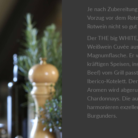
Je nach Zubereitung
Vorzug vor dem Rot
Rotwein nicht so gut
Der THE big WHITE
Weißwein Cuvée aus 
Magnumflasche. Er wu
kräftigen Speisen, i
Beef) vom Grill pas
Iberico-Kotelett. Der
Aromen wird abgerun
Chardonnays. Die au
harmonieren exzelle
Burgunders.