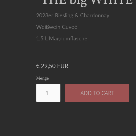
"THE big WHIT
2023er Riesling & Chardonnay
Weißwein Cuveé
1,5 L Magnumflasche
€ 29,50 EUR
Menge