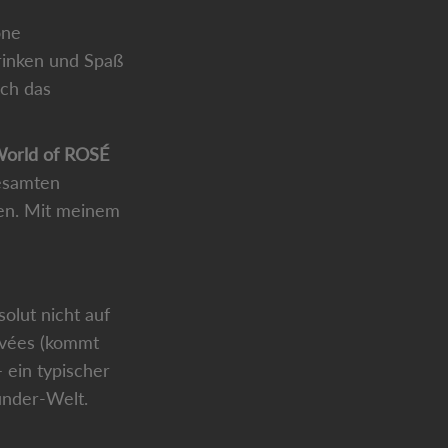
öne
rinken und Spaß
uch das
orld of ROSÉ
gesamten
en. Mit meinem
olut nicht auf
Cuvées (kommt
 ein typischer
under-Welt.