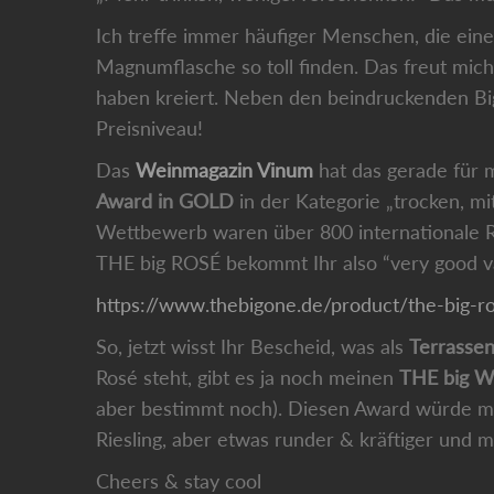
Ich treffe immer häufiger Menschen, die e
Magnumflasche so toll finden. Das freut mi
haben kreiert. Neben den beindruckenden Big
Preisniveau!
Das
Weinmagazin Vinum
hat das gerade für
Award in GOLD
in der Kategorie „trocken, mi
Wettbewerb waren über 800 internationale 
THE big ROSÉ bekommt Ihr also “very good va
https://www.thebigone.de/product/the-big-
So, jetzt wisst Ihr Bescheid, was als
Terrasse
Rosé steht, gibt es ja noch meinen
THE big 
aber bestimmt noch). Diesen Award würde 
Riesling, aber etwas runder & kräftiger und 
Cheers & stay cool