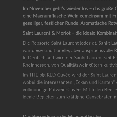
Im November geht’s wieder los – das große G
eine Magnumflasche Wein gemeinsam mit Freu
geselliger, festlicher Runde. Aromatische R
Saint Laurent & Merlot – die ideale Kombina
Die Rebsorte Saint Laurent (oder dt. Sankt La
war diese traditionelle, aber anspruchsvolle
In Deutschland wird der Sankt Laurent seit En
Rheinhessen, von Qualitätsweingütern kultivi
Im THE big RED Cuvée wird der Saint Laurent
wobei die interessanten „Ecken und Kanten“ de
vollmundige Rotwein-Cuvée. Mit tollen Beere
ideale Begleiter zum kräftigne Gänsebraten m
Das Besondere – die Magnumflasche