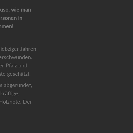
auso, wie man
rsonen in
ammen!
siebziger Jahren
 verschwunden.
er Pfalz und
te geschätzt.
s abgerundet,
kräftige,
 Holznote. Der