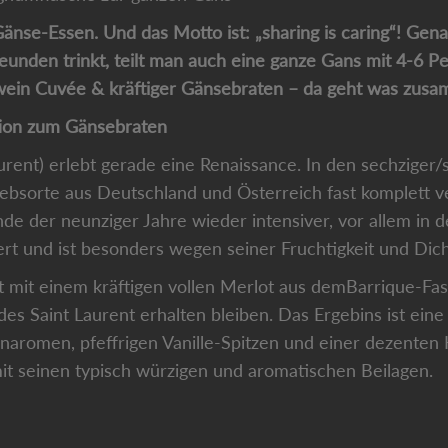
änse-Essen. Und das Motto ist: „sharing is caring“! Gen
nden trinkt, teilt man auch eine ganze Gans mit 4-6 Pe
otwein Cuvée & kräftiger Gänsebraten – da geht was zus
tion zum Gänsebraten
urent) erlebt gerade eine Renaissance. In den sechziger/
 Rebsorte aus Deutschland und Österreich fast komplett
de der neunziger Jahre wieder intensiver, vor allem in d
ert und ist besonders wegen seiner Fruchtigkeit und Dich
 mit einem kräftigen vollen Merlot aus demBarrique-Fas
s Saint Laurent erhalten bleiben. Das Ergebins ist eine 
naromen, pfeffrigen Vanille-Spitzen und einer dezenten
it seinen typisch würzigen und aromatischen Beilagen.