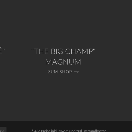
É"
"THE BIG CHAMP"
MAGNUM
ZUM SHOP
gle
* Alle Preise inkl. MwSt. und zzgl. Versandkosten