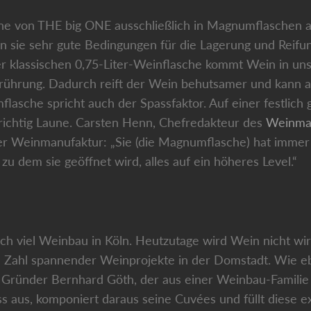
 von THE big ONE ausschließlich in Magnumflaschen ab
n sie sehr gute Bedingungen für die Lagerung und Reifu
er klassischen 0,75-Liter-Weinflasche kommt Wein in un
rührung. Dadurch reift der Wein behutsamer und kann 
lasche spricht auch der Spassfaktor. Auf einer festlich 
richtig Laune. Carsten Henn, Chefredakteur des
Weinma
lner Weinmanufaktur: „Sie (die Magnumflasche) hat imme
u dem sie geöffnet wird, alles auf ein höheres Level.“
ich viel Weinbau in Köln. Heutzutage wird Wein nicht wir
e Zahl spannender Weinprojekte in der Domstadt. Wie e
Gründer Bernhard Göth, der aus einer Weinbau-Familie
aus, komponiert daraus seine Cuvées und füllt diese exk