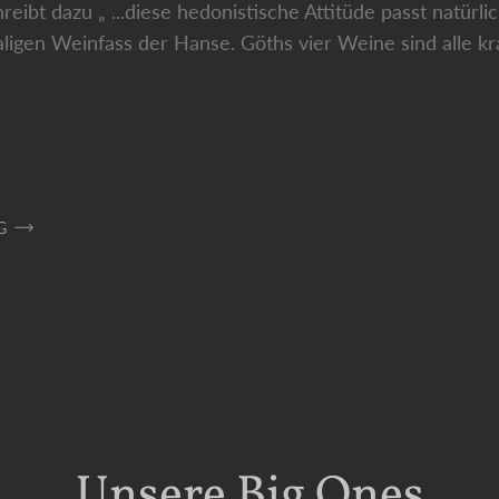
bt dazu „ ...diese hedonistische Attitüde passt natürli
en Weinfass der Hanse. Göths vier Weine sind alle kraf
G
Unsere Big Ones