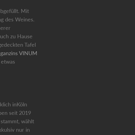
gefüllt. Mit
ng des Weines.
serer
auch zu Hause
gedeckten Tafel
ganzins VINUM
r etwas
klich inKöln
ben seit 2019
 stammt, wählt
ulsiv nur in