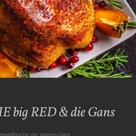
THE big RED & die Gans
gnumflasche zur ganzen Gans