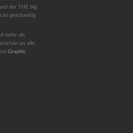
und der THE big
st gleichzeitig
nd mehr als
eschön an alle,
erei
Graphic