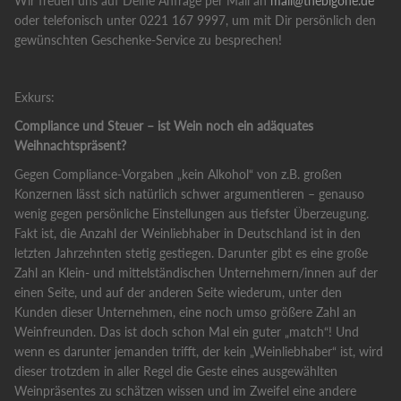
Wir freuen uns auf Deine Anfrage per Mail an
mail@thebigone.de
oder telefonisch unter 0221 167 9997, um mit Dir persönlich den
gewünschten Geschenke-Service zu besprechen!
Exkurs:
Compliance und Steuer – ist Wein noch ein adäquates
Weihnachtspräsent?
Gegen Compliance-Vorgaben „kein Alkohol“ von z.B. großen
Konzernen lässt sich natürlich schwer argumentieren – genauso
wenig gegen persönliche Einstellungen aus tiefster Überzeugung.
Fakt ist, die Anzahl der Weinliebhaber in Deutschland ist in den
letzten Jahrzehnten stetig gestiegen. Darunter gibt es eine große
Zahl an Klein- und mittelständischen Unternehmern/innen auf der
einen Seite, und auf der anderen Seite wiederum, unter den
Kunden dieser Unternehmen, eine noch umso größere Zahl an
Weinfreunden. Das ist doch schon Mal ein guter „match“! Und
wenn es darunter jemanden trifft, der kein „Weinliebhaber“ ist, wird
dieser trotzdem in aller Regel die Geste eines ausgewählten
Weinpräsentes zu schätzen wissen und im Zweifel eine andere