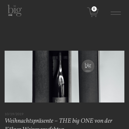
0
10/19/2019
Weihnachtspräsente – THE big ONE von der