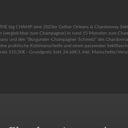
 x THE big CHAMP eine 2023er Gelber Orleans & Chardonnay Sek
n (vergleichbar zum Champagner) in rund 15 Monaten zum Champ g
leans und den "Burgunder-Champagner-Schmelz" des Chardonnay.
 eine praktische Kühlmanschette und einen passenden Sektflasche
 Preis 110,50€ - Grundpreis Sekt 24,66€/L inkl. Manschette/Versc