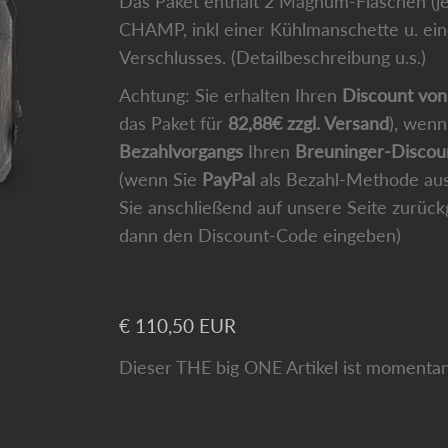
Das Paket enthält 2 Magnum-Flaschen (je
CHAMP, inkl einer Kühlmanschette u. ein
Verschlusses. (Detailbeschreibung u.s.)
Achtung: Sie erhalten Ihren
Discount vo
das Paket für
82,88€ zzgl. Versand
), wen
Bezahlvorgangs
Ihren
Breuninger-Disco
(wenn Sie
PayPal
als Bezahl-Methode au
Sie anschließend auf unsere Seite zurüc
dann den Discount-Code eingeben)
€ 110,50 EUR
Dieser THE big ONE Artikel ist momentan 