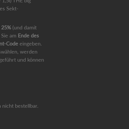
 1,5l) THE big
es Sekt-
n 25%
(und damit
n Sie am
Ende des
unt-Code
eingeben.
swählen, werden
kgeführt und können
nicht bestellbar.