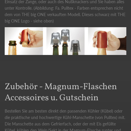
Einsatz der Zange, oder auch des Nußknackers und Sie haben alles
unter Kontrolle. (Abbildung: Fa. Pulltex - Farben entsprechen nicht
dem von THE big ONE verkauften Modell. Dieses schwarz mit THE
big ONE Logo - siehe oben)
Zubehör - Magnum-Flaschen
Accessoires u. Gutschein
Bestellen Sie am besten direkt den passenden Kühler (Kübel) oder
die praktische und hochwertige Kühl-Manschette (von Pulltex) mit.
Die Manschette aus dem Gefrierfach, oder der mit Eis gefüllte
Kübel, kühlen den Wein/Sekt in der Magnum-Flasche runter und