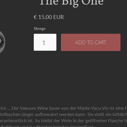
"The Big One"
€ 15,00 EUR
Menge
wird ... Der Vakuum Wine Saver von der Marke Vacu Vin ist ein
einflaschen länger aufbewahrt werden kann. Sie stellt ein luftd
antwortlich ist. So bleibt der Wein in der geöffneten Flasche fr
 Aufdruck und 2 x Stopfen (wiederverwendbar).