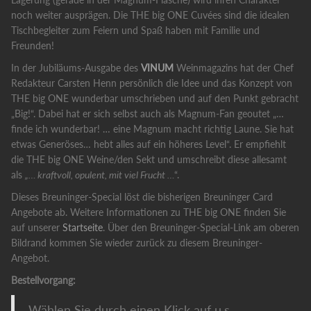
noch weiter ausprägen. Die THE big ONE Cuvées sind die idealen
Tischbegleiter zum Feiern und Spaß haben mit Familie und
Freunden!
In der Jubiläums-Ausgabe des
VINUM
Weinmagazins hat der Chef
Redakteur Carsten Henn persönlich die Idee und das Konzept von
THE big ONE wunderbar umschrieben und auf den Punkt gebracht
„Big!“. Dabei hat er sich selbst auch als Magnum-Fan geoutet „…
finde ich wunderbar! … eine Magnum macht richtig Laune. Sie hat
etwas Generöses… hebt alles auf ein höheres Level“. Er empfiehlt
die THE big ONE Weine/den Sekt und umschreibt diese allesamt
als
„… kraftvoll, opulent, mit viel Frucht …
“.
Dieses Breuninger-Special löst die bisherigen Breuninger Card
Angebote ab. Weitere Informationen zu THE big ONE finden Sie
auf unserer
Startseite
. Über den Breuninger-Special-Link am oberen
Bildrand kommen Sie wieder zurück zu diesem Breuninger-
Angebot.
Bestellvorgang:
Wählen Sie durch einen Klick auf u.s.