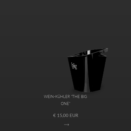
WEIN-KÜHLER "THE BIG
ONE"
€ 15,00 EUR