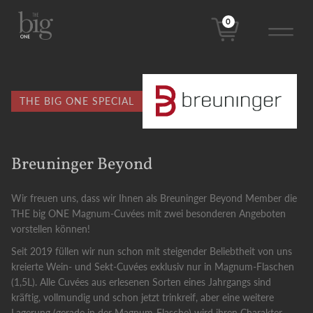
0
THE BIG ONE SPECIAL
Breuninger Beyond
Wir freuen uns, dass wir Ihnen als Breuninger Beyond Member die
THE big ONE Magnum-Cuvées mit zwei besonderen Angeboten
vorstellen können!
Seit 2019 füllen wir nun schon mit steigender Beliebtheit von uns
kreierte Wein- und Sekt-Cuvées exklusiv nur in Magnum-Flaschen
(1,5L). Alle Cuvées aus erlesenen Sorten eines Jahrgangs sind
kräftig, vollmundig und schon jetzt trinkreif, aber eine weitere
Lagerung (gerade in der Magnum-Flasche) wird ihren Charakter